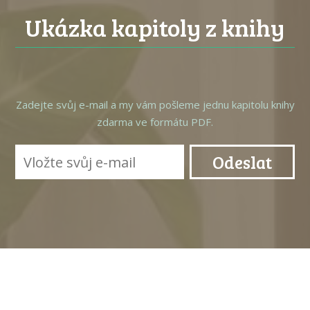
Ukázka kapitoly z knihy
Zadejte svůj e-mail a my vám pošleme jednu kapitolu knihy
zdarma ve formátu PDF.
Odeslat