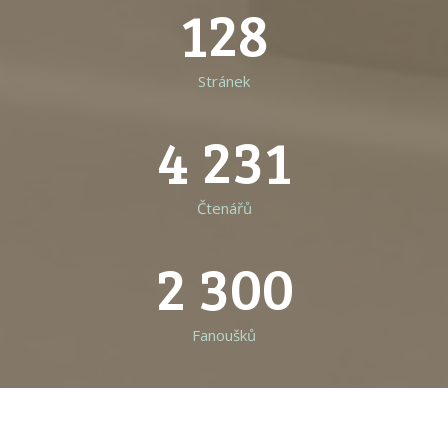
128
Stránek
4 231
Čtenářů
2 300
Fanoušků