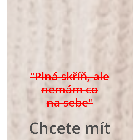
"Plná skříň, ale
nemám co
na sebe"
Chcete mít