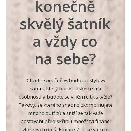
konečně
skvělý šatník
a vždy co
na sebe?
Chcete konečně vybudovat stylový
šatník, který bude otiskem vaší
osobnosti a budete se v něm cítit skvěle?
Takový, ze kterého snadno zkombinujete
mnoho outfitů a sníží se tak vaše
postávání před skříní i množství financí
vložených do šaktníku? Zdá se vám to