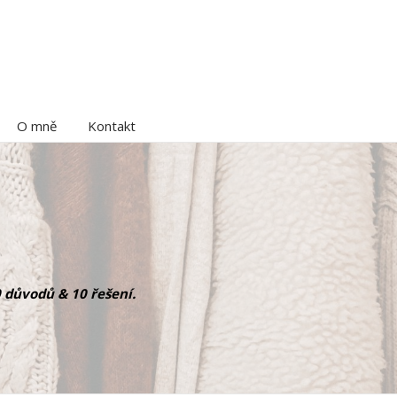
O mně
Kontakt
0 důvodů & 10 řešení.