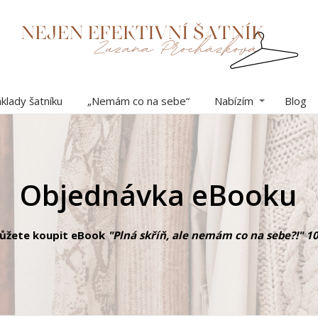
klady šatníku
„Nemám co na sebe“
Nabízím
Blog
Objednávka eBooku
můžete koupit
eBook
"Plná skříň, ale nemám co na sebe?!" 1