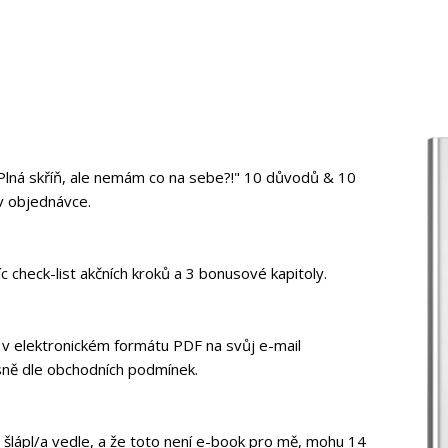
lná skříň, ale nemám co na sebe?!" 10 důvodů & 10
v objednávce.
 check-list akčních kroků a 3 bonusové kapitoly.
 v elektronickém formátu PDF na svůj e-mail
sně dle obchodních podmínek.
m šlápl/a vedle, a že toto není e-book pro mě, mohu 14