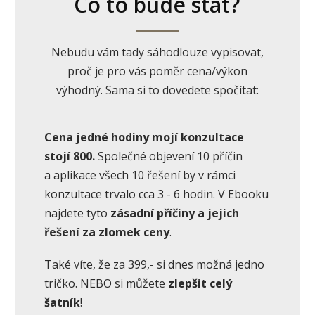
Co to bude stát?
Nebudu vám tady sáhodlouze vypisovat,
proč je pro vás poměr cena/výkon
výhodný. Sama si to dovedete spočítat:
Cena jedné hodiny mojí konzultace
stojí 800.
Společné objevení 10 příčin
a aplikace všech 10 řešení by v rámci
konzultace trvalo cca 3 - 6 hodin. V Ebooku
najdete tyto
zásadní příčiny a jejich
řešení
za zlomek ceny
.
Také víte, že za 399,- si dnes možná jedno
tričko. NEBO si můžete
zlepšit celý
šatník
!