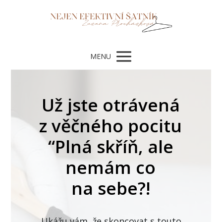
MENU
Už jste otrávená
z věčného pocitu
“Plná skříň, ale
nemám co
na sebe?!
Ukážu vám, že skoncovat s touto