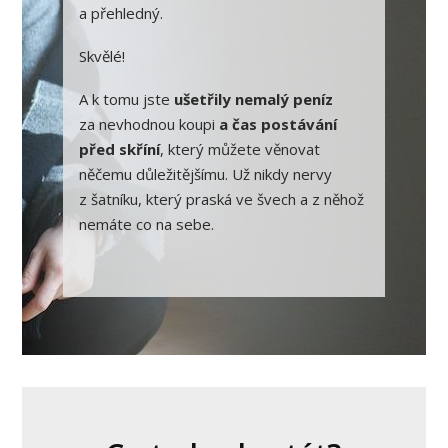
a přehledný.
Skvělé!
A k tomu jste
ušetřily nemalý peníz
za nevhodnou koupi
a čas postávání
před skříní
, který můžete věnovat
něčemu důležitějšímu. Už nikdy nervy
z šatníku, který praská ve švech a z něhož
nemáte co na sebe.