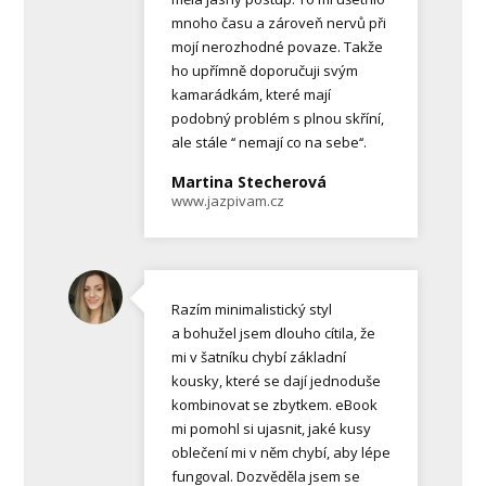
mnoho času a zároveň nervů při
mojí nerozhodné povaze. Takže
ho upřímně doporučuji svým
kamarádkám, které mají
podobný problém s plnou skříní,
ale stále ‘‘ nemají co na sebe‘‘.
Martina Stecherová
www.jazpivam.cz
Razím minimalistický styl
a bohužel jsem dlouho cítila, že
mi v šatníku chybí základní
kousky, které se dají jednoduše
kombinovat se zbytkem. eBook
mi pomohl si ujasnit, jaké kusy
oblečení mi v něm chybí, aby lépe
fungoval. Dozvěděla jsem se