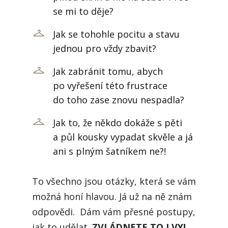
se mi to děje?
Jak se tohohle pocitu a stavu
jednou pro vždy zbavit?
Jak zabránit tomu, abych
po vyřešení této frustrace
do toho zase znovu nespadla?
Jak to, že někdo dokáže s pěti
a půl kousky vypadat skvěle a já
ani s plným šatníkem ne?!
To všechno jsou otázky, která se vám
možná honí hlavou. Já už na ně znám
odpovědi. Dám vám přesné postupy,
jak to udělat.
ZVLÁDNETE TO I VY!