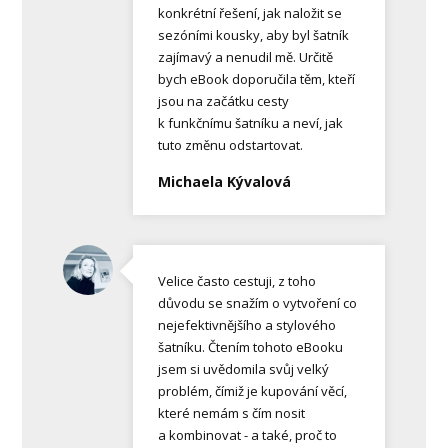
konkrétní řešení, jak naložit se
sezóními kousky, aby byl šatník
zajímavý a nenudil mě. Určitě
bych eBook doporučila těm, kteří
jsou na začátku cesty
k funkčnímu šatníku a neví, jak
tuto změnu odstartovat.
Michaela Kývalová
Velice často cestuji, z toho
důvodu se snažím o vytvoření co
nejefektivnějšího a stylového
šatníku. Čtením tohoto eBooku
jsem si uvědomila svůj velký
problém, čímiž je kupování věcí,
které nemám s čím nosit
a kombinovat - a také, proč to