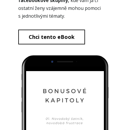
facebookové skupiny,
kde vám já či
ostatní ženy vzájemně mohou pomoci
s jednotlivými tématy.
Chci tento eBook