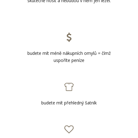
skutečně nosit a nebudou v něm jen ležet
budete mít méně nákupních omylů = čímž
uspoříte peníze
budete mít přehledný šatník