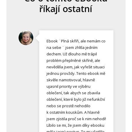
říkají ostatní
Ebook ¨Plná skříň, ale nemám co
na sebe ¨ jsem zhltla jedním
dechem. Už dlouho mě trápil
problém přeplněné skříně, ale
nevěděla jsem, jak vyřešit situaci
jednou provždy. Tento ebook mě
skvěle namotivoval, hlavně
ujasnil priority ve výběru
oblečení, tak abych se zbavila
oblečení, které bylo již nefunkční
nebo se prostě nehodilo
k ostatním kouskům. A hlavně
jsem zjistila proč se k nim nehodí!
Líbilo se mi, že jsem díky ebooku
měla jasný postup. To mi ušetřilo