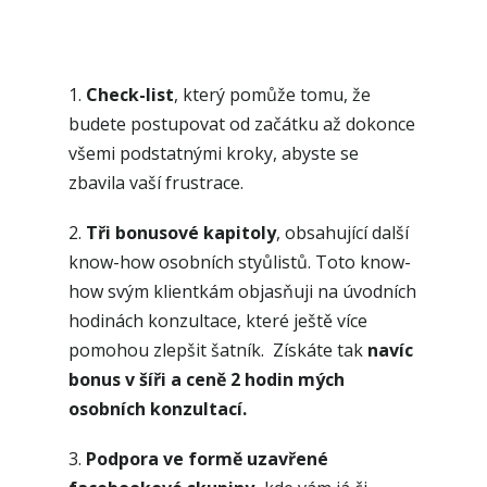
Bonusy navíc
1.
Check-list
, který pomůže tomu, že
budete postupovat od začátku až dokonce
všemi podstatnými kroky, abyste se
zbavila vaší frustrace.
2.
Tři bonusové kapitoly
, obsahující další
know-how osobních styůlistů. Toto know-
how svým klientkám objasňuji na úvodních
hodinách konzultace, které ještě více
pomohou zlepšit šatník. Získáte tak
navíc
bonus v šíři a ceně 2 hodin mých
osobních konzultací.
3.
Podpora ve formě uzavřené