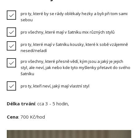
pro ty, které by se rády oblékaly hezky a byli při tom sami
sebou
pro všechny, které mají v šatníku mix různých stylů
pro ty, které mají v šatníku kousky, které k sobě vzájemně
nesedí/neladí
pro všechny, které přesně vědí, kým jsou a jaký je jejich
styl, ale neví, jak nebo kde tyto myšlenky přetavit do svého
šatníku
pro ty, kteří neví, jaký mají vlastní styl
Délka trvání
: cca 3 - 5 hodin,
Cena
: 700 Kč/hod