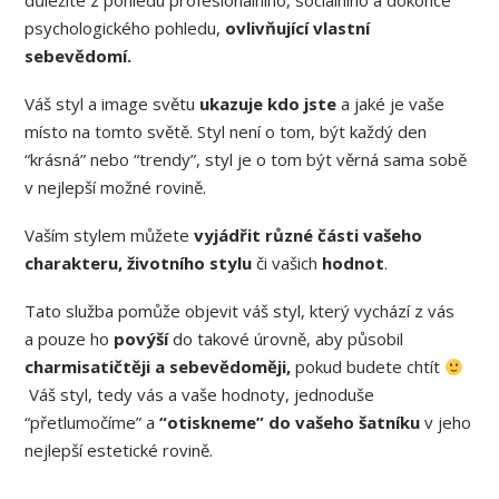
důležité z pohledu profesionálního, sociálního a dokonce
psychologického pohledu,
ovlivňující vlastní
sebevědomí.
Váš styl a image světu
ukazuje kdo jste
a jaké je vaše
místo na tomto světě. Styl není o tom, být každý den
“krásná” nebo “trendy”, styl je o tom být věrná sama sobě
v nejlepší možné rovině.
Vaším stylem můžete
vyjádřit různé části vašeho
charakteru,
životního stylu
či vašich
hodnot
.
Tato služba pomůže objevit váš styl, který vychází z vás
a pouze ho
povýší
do takové úrovně, aby působil
charmisatičtěji a sebevědoměji,
pokud budete chtít
Váš styl, tedy vás a vaše hodnoty, jednoduše
“přetlumočíme” a
“otiskneme” do vašeho šatníku
v jeho
nejlepší estetické rovině.