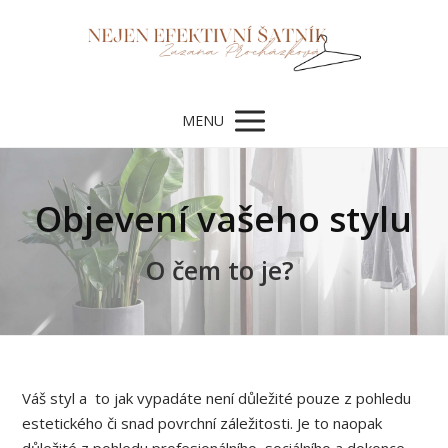
MENU
Objevení vašeho stylu
O čem to je?
Váš styl a to jak vypadáte není důležité pouze z pohledu
estetického či snad povrchní záležitosti. Je to naopak