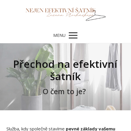
MENU
Přechod na efektivní
šatník
O čem to je?
Služba, kdy společně stavíme
pevné základy vašemu