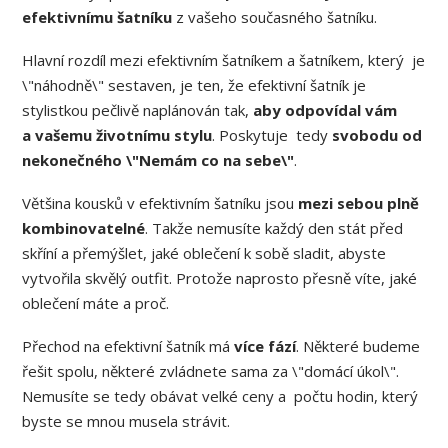
efektivnímu šatníku
z vašeho současného šatníku.
Hlavní rozdíl mezi efektivním šatníkem a šatníkem, který je
\"náhodně\" sestaven, je ten, že efektivní šatník je
stylistkou pečlivě naplánován tak,
aby odpovídal vám
a vašemu životnímu stylu
. Poskytuje tedy
svobodu od
nekonečného \"Nemám co na sebe\"
.
Většina kousků v efektivním šatníku jsou
mezi sebou plně
kombinovatelné
. Takže nemusíte každý den stát před
skříní a přemýšlet, jaké oblečení k sobě sladit, abyste
vytvořila skvělý outfit. Protože naprosto přesně víte, jaké
oblečení máte a proč.
Přechod na efektivní šatník má
více fází
. Některé budeme
řešit spolu, některé zvládnete sama za \"domácí úkol\".
Nemusíte se tedy obávat velké ceny a počtu hodin, který
byste se mnou musela strávit.