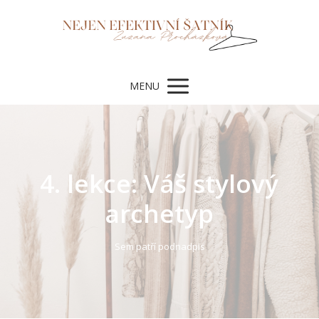
MENU
4. lekce: Váš stylový
archetyp
Sem patří podnadpis