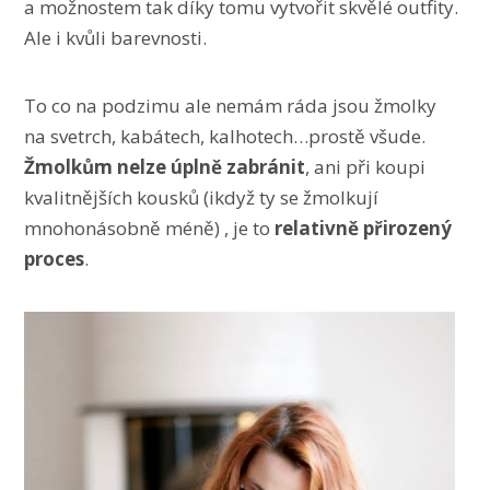
a možnostem tak díky tomu vytvořit skvělé outfity.
Ale i kvůli barevnosti.
To co na podzimu ale nemám ráda jsou žmolky
na svetrch, kabátech, kalhotech…prostě všude.
Žmolkům nelze úplně zabránit
, ani při koupi
kvalitnějších kousků (ikdyž ty se žmolkují
mnohonásobně méně) , je to
relativně přirozený
proces
.