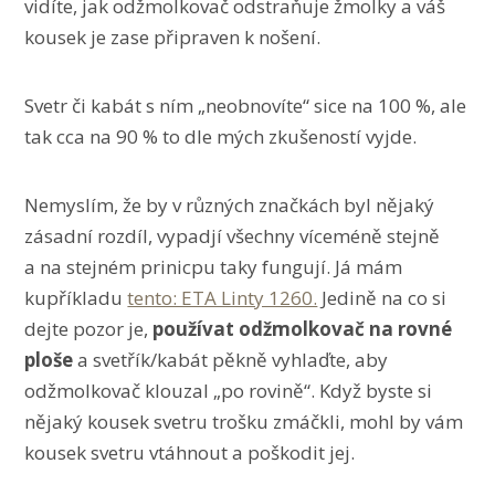
vidíte, jak odžmolkovač odstraňuje žmolky a váš
kousek je zase připraven k nošení.
Svetr či kabát s ním „neobnovíte“ sice na 100 %, ale
tak cca na 90 % to dle mých zkušeností vyjde.
Nemyslím, že by v různých značkách byl nějaký
zásadní rozdíl, vypadjí všechny víceméně stejně
a na stejném prinicpu taky fungují. Já mám
kupříkladu
tento: ETA Linty 1260.
Jedině na co si
dejte pozor je,
používat odžmolkovač na rovné
ploše
a svetřík/kabát pěkně vyhlaďte, aby
odžmolkovač klouzal „po rovině“. Když byste si
nějaký kousek svetru trošku zmáčkli, mohl by vám
kousek svetru vtáhnout a poškodit jej.