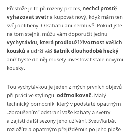
Přestože je to přirozený proces,
nechci prostě
vyhazovat svetr
a kupovat nový, když mám ten
svůj oblíbený. O kabátu ani nemluvě. Pokud jste
na tom stejně, můžu vám doporučit jednu
vychytávku, která prodlouží životnost vašich
kousků
a udrží váš
šatník dlouhodobě hezký
,
aniž byste do něj musely investovat stále novými
kousky.
Tou vychytávkou je jeden z mých prvních objevů
při práci ve stylingu:
odžmolkovač.
Malý
technický pomocník, který v podstatě opatrným
„zbroušením“ odstraní vaše kabáty a svetry
a zajistí další sezony jeho užívání. Svetr/kabát
rozložíte a opatrným přejížděmín po jeho ploše