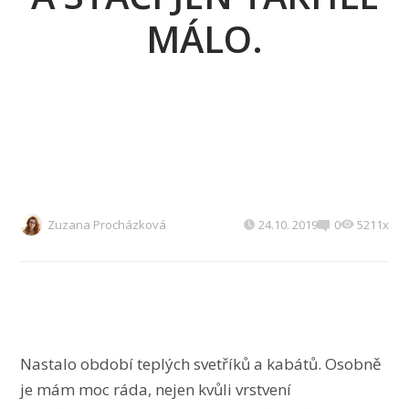
MÁLO.
Zuzana Procházková
24.10. 2019
0
5211x
Nastalo období teplých svetříků a kabátů. Osobně
je mám moc ráda, nejen kvůli vrstvení