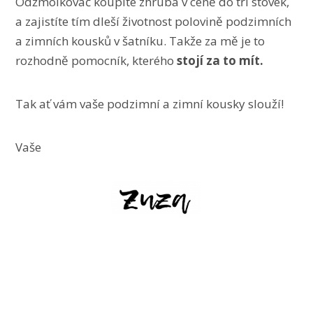
Odžmolkovač koupíte zhruba v ceně do tří stovek,
a zajistíte tím dleší životnost polovině podzimních
a zimních kousků v šatníku. Takže za mě je to
rozhodně pomocník, kterého
stojí za to mít.
Tak ať vám vaše podzimní a zimní kousky slouží!
Vaše