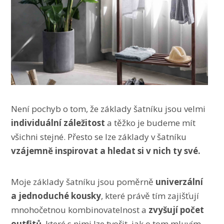
Není pochyb o tom, že základy šatníku jsou velmi
individuální záležitost
a těžko je budeme mít
všichni stejné. Přesto se lze základy v šatníku
vzájemně inspirovat a hledat si v nich ty své.
Moje základy šatníku jsou poměrně
univerzální
a jednoduché kousky
, které právě tím zajišťují
mnohočetnou kombinovatelnost a
zvyšují počet
outfitů
, které s nimi lze tvořit, jak o tom mluvím