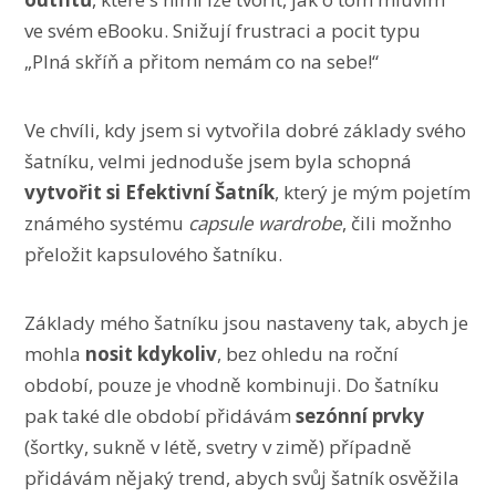
ve svém eBooku. Snižují frustraci a pocit typu
„Plná skříň a přitom nemám co na sebe!“
Ve chvíli, kdy jsem si vytvořila dobré základy svého
šatníku, velmi jednoduše jsem byla schopná
vytvořit si Efektivní Šatník
, který je mým pojetím
známého systému
capsule wardrobe
, čili možnho
přeložit kapsulového šatníku.
Základy mého šatníku jsou nastaveny tak, abych je
mohla
nosit kdykoliv
, bez ohledu na roční
období, pouze je vhodně kombinuji. Do šatníku
pak také dle období přidávám
sezónní prvky
(šortky, sukně v létě, svetry v zimě) případně
přidávám nějaký trend, abych svůj šatník osvěžila