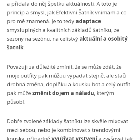
a přidala do něj špetku aktuálnosti. A toto je
princip a smysl, jak Efektivní Šatník vnímám a co
pro mě znamená. Je to tedy
adaptace
smysluplných a kvalitních základů šatníku, ze
sezony na sezónu, na celistvý
aktuální a osobitý
šatník
.
Považuji za důležité zmínit, že se může zdát, že
moje outfity pak můžou vypadat stejně, ale stačí
drobná změna, doplňku a kousku bot a celý outfit
pak může
změnit dojem a náladu
, kterým
působí.
Dobře zvolené základy šatníku lze skvěle mixovat
mezi sebou, nebo je kombinovat s trendovými
kousky, případně
využívat vrstvení
a zvyšovat tak