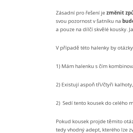
Zásadní pro řešení je
změnit zp
svou pozornost v šatníku na
budo
a pouze na dílčí skvělé kousky. J
V případě této halenky by otázky
1) Mám halenku s čím kombinov
2) Existují aspoň tři/čtyři kalho
2) Sedí tento kousek do celého 
Pokud kousek projde těmito otáz
tedy vhodný adept, kterého lze zv