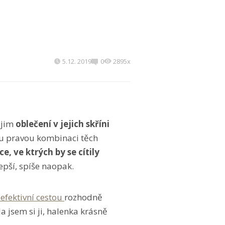
5.12. 2019
0
2895x
 jim
oblečení v jejich skříni
tu pravou kombinaci těch
 ve ktrých by se cítily
epší, spíše naopak.
 efektivní cestou
rozhodně
 jsem si ji, halenka krásně