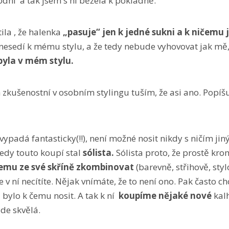
módní a tak jsem s ní běžela k pokladně.
ila , že halenka
„pasuje“ jen k jedné sukni a k ničemu
ně nesedí k mému stylu, a že tedy nebude vyhovovat jak mě
 byla v mém stylu.
 zkušenostní v osobním stylingu tuším, že asi ano. Popí
vypadá fantasticky(!!), není možné nosit nikdy s ničím ji
edy touto koupí stal
sólista.
Sólista proto, že prostě kr
čemu ze své skříně zkombinovat
(barevně, střihově, sty
e v ní necítíte. Nějak vnímáte, že to není ono. Pak často
bylo k čemu nosit. A tak k ní
koupíme nějaké nové
kalh
de skvělá.