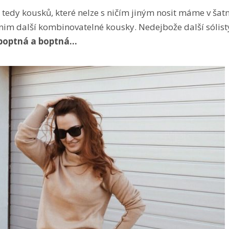
, tedy kousků, které nelze s ničím jiným nosit máme v ša
nim další kombinovatelné kousky. Nedejbože další sólist
 boptná a boptná…