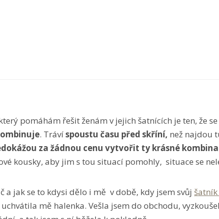
terý pomáhám řešit ženám v jejich šatnících je ten, že se
 kombinuje
. Tráví
spoustu času před skříní,
než najdou 
dokážou za žádnou cenu vytvořit ty krásné kombinace,
ové kousky, aby jim s tou situací pomohly, situace se nel
 a jak se to kdysi dělo i mě v době, kdy jsem svůj
šatník
a uchvátila mě halenka. Vešla jsem do obchodu, vyzkoušela