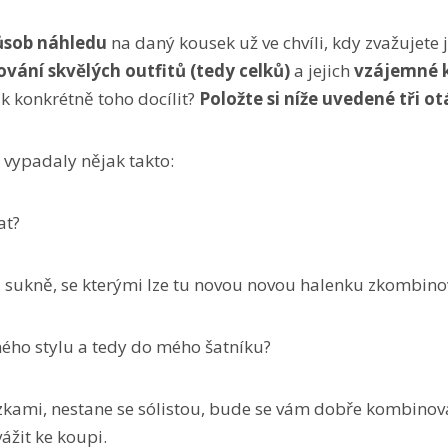
ůsob náhledu
na daný kousek už ve chvíli, kdy zvažujete 
vání skvělých outfitů (tedy celků)
a jejich
vzájemné 
ak konkrétně toho docílit?
Položte si níže uvedené tři ot
 vypadaly nějak takto:
at?
ty, sukně, se kterými lze tu novou novou halenku zkombino
mého stylu a tedy do mého šatníku?
kami, nestane se sólistou, bude se vám dobře kombinovat
ážit ke koupi.