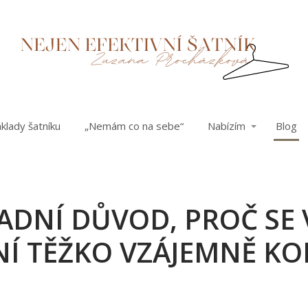
klady šatníku
„Nemám co na sebe“
Nabízím
Blog
ADNÍ DŮVOD, PROČ SE
NÍ TĚŽKO VZÁJEMNĚ KO