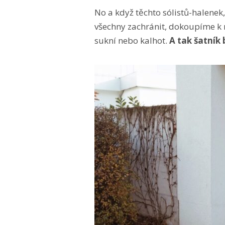
No a když těchto sólistů-halenek
všechny zachránit, dokoupíme k 
sukní nebo kalhot.
A tak šatník