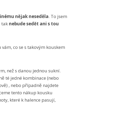
 jinému nějak neseděla
. To jsem
, tak
nebude sedět ani s tou
šu vám, co se s takovým kouskem
ným, než s danou jednou sukní.
omě té jedné kombinace (nebo
lově) , nebo případně najdete
 chceme tento nákup kousku
oty, které k halence pasují,