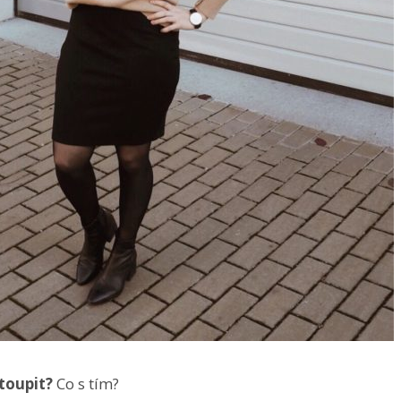
stoupit?
Co s tím?