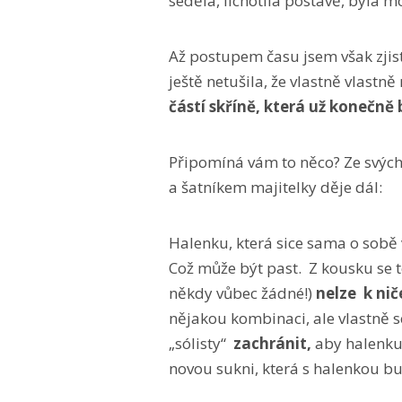
seděla, lichotila postavě, byla 
Až postupem času jsem však zjist
ještě netušila, že vlastně vlast
částí skříně, která už konečně
Připomíná vám to něco? Ze svých
a šatníkem majitelky děje dál:
Halenku, která sice sama o sobě 
Což může být past. Z kousku se t
někdy vůbec žádné!)
nelze k ni
nějakou kombinaci, ale vlastně s
„sólisty“
zachránit,
aby halenku 
novou sukni, která s halenkou bu