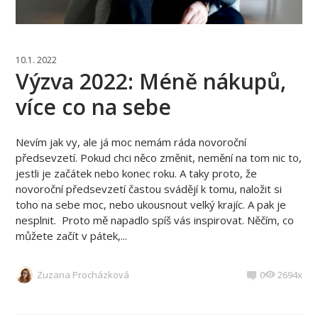
10.1. 2022
Výzva 2022: Méně nákupů,
více co na sebe
Nevím jak vy, ale já moc nemám ráda novoroční
předsevzetí. Pokud chci něco změnit, nemění na tom nic to,
jestli je začátek nebo konec roku. A taky proto, že
novoroční předsevzetí častou svádějí k tomu, naložit si
toho na sebe moc, nebo ukousnout velký krajíc. A pak je
nesplnit. Proto mě napadlo spíš vás inspirovat. Něčím, co
můžete začít v pátek,...
Zuzana Procházková
0
2694x