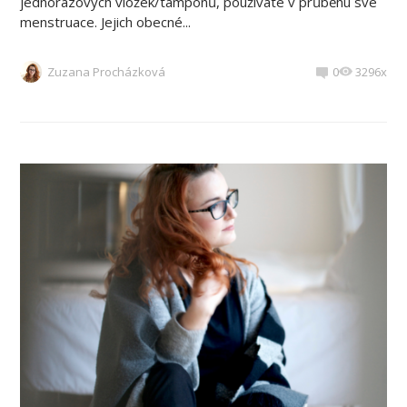
jednorázových vložek/tamponů, používáte v průběhu své
menstruace. Jejich obecné...
Zuzana Procházková
0
3296x