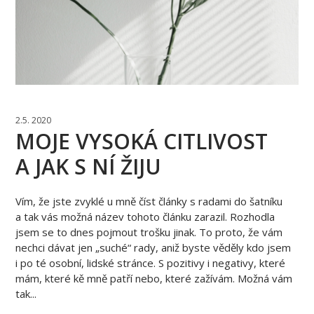
2.5. 2020
MOJE VYSOKÁ CITLIVOST
A JAK S NÍ ŽIJU
Vím, že jste zvyklé u mně číst články s radami do šatníku
a tak vás možná název tohoto článku zarazil. Rozhodla
jsem se to dnes pojmout trošku jinak. To proto, že vám
nechci dávat jen „suché“ rady, aniž byste věděly kdo jsem
i po té osobní, lidské stránce. S pozitivy i negativy, které
mám, které kě mně patří nebo, které zažívám. Možná vám
tak...