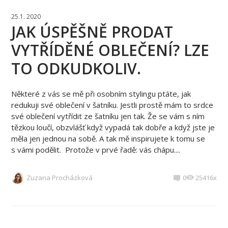
25.1. 2020
JAK ÚSPĚŠNĚ PRODAT
VYTŘÍDĚNÉ OBLEČENÍ? LZE
TO ODKUDKOLIV.
Některé z vás se mě při osobním stylingu ptáte, jak
redukuji své oblečení v šatníku. Jestli prostě mám to srdce
své oblečení vytřídit ze šatníku jen tak. Že se vám s ním
tězkou loučí, obzvlášť když vypadá tak dobře a když jste je
měla jen jednou na sobě. A tak mě inspirujete k tomu se
s vámi podělit. Protože v prvé řadě: vás chápu....
Zuzana Procházková
0
25416x