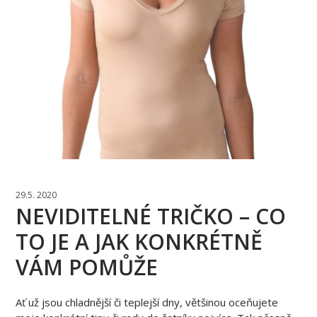
29.5. 2020
NEVIDITELNÉ TRIČKO – CO
TO JE A JAK KONKRÉTNĚ
VÁM POMŮŽE
Ať už jsou chladnější či teplejší dny, většinou oceňujete