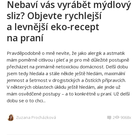
Nebaví vás vyrábět mýdlový
sliz? Objevte rychlejší
a levnější eko-recept
na praní
Pravděpodobně o mně nevíte, že jako alergik a astmatik
mám poměrně citlivou i pleť a je pro mě důležité postupně
přecházet na primárně netoxickou domácnost. Delší dobu
jsem tedy hledala a stále někde ještě hledám, maximální
jemnost a šetrnost v drogistických a čistících přípravcích.
V některých oblastech úklidu ještě hledám, ale jinde už
mám osvědčené postupy – a to konkrétně u praní. Už delší
dobu se o to chci...
Zuzana Procházková
2
9068x