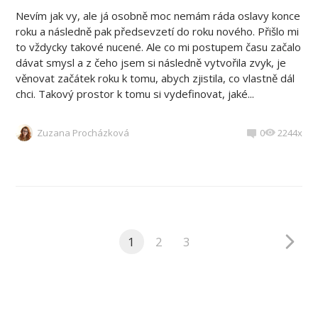
Nevím jak vy, ale já osobně moc nemám ráda oslavy konce
roku a následně pak předsevzetí do roku nového. Přišlo mi
to vždycky takové nucené. Ale co mi postupem času začalo
dávat smysl a z čeho jsem si následně vytvořila zvyk, je
věnovat začátek roku k tomu, abych zjistila, co vlastně dál
chci. Takový prostor k tomu si vydefinovat, jaké...
Zuzana Procházková
0
2244x
1
2
3