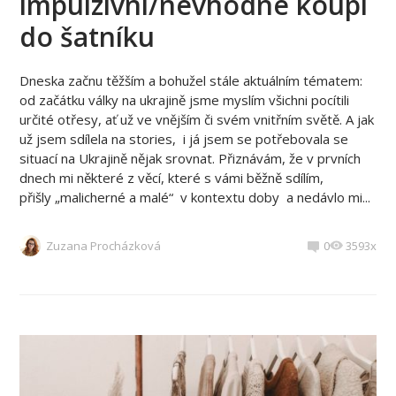
impulzivní/nevhodné koupi
do šatníku
Dneska začnu těžším a bohužel stále aktuálním tématem:
od začátku války na ukrajině jsme myslím všichni pocítili
určité otřesy, ať už ve vnějším či svém vnitřním světě. A jak
už jsem sdílela na stories, i já jsem se potřebovala se
situací na Ukrajině nějak srovnat. Přiznávám, že v prvních
dnech mi některé z věcí, které s vámi běžně sdílím,
přišly „malicherné a malé“ v kontextu doby a nedávlo mi...
Zuzana Procházková
0
3593x