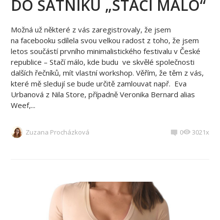
DO ŠATNÍKU „STAČÍ MÁLO“
Možná už některé z vás zaregistrovaly, že jsem
na facebooku sdílela svou velkou radost z toho, že jsem
letos součástí prvního minimalistického festivalu v České
republice – Stačí málo, kde budu ve skvělé společnosti
dalších řečníků, mít vlastní workshop. Věřím, že těm z vás,
které mě sledují se bude určitě zamlouvat např. Eva
Urbanová z Nila Store, případně Veronika Bernard alias
Weef,...
Zuzana Procházková
0
3021x