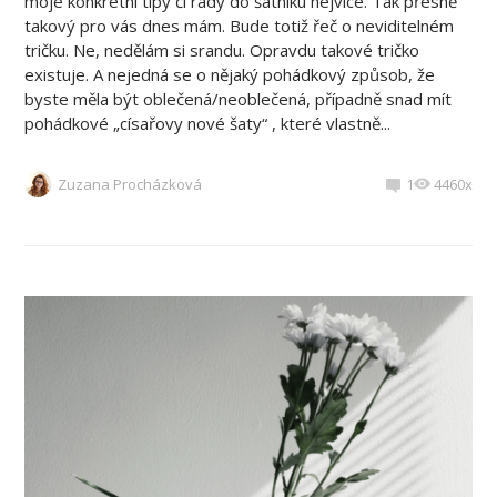
moje konkrétní tipy či rady do šatníku nejvíce. Tak přesně
takový pro vás dnes mám. Bude totiž řeč o neviditelném
tričku. Ne, nedělám si srandu. Opravdu takové tričko
existuje. A nejedná se o nějaký pohádkový způsob, že
byste měla být oblečená/neoblečená, případně snad mít
pohádkové „císařovy nové šaty“ , které vlastně...
Zuzana Procházková
1
4460x